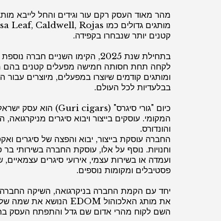
מהר מאוד העסק רקם עור וגידים והחל לייבא מותג
קטנים יותר שנבחרו בקפידה.
בתחילת שנת 2025, הקימו השניים חברה
לקחה תחת חסותה חמישה מפעלים קטנים בהם מי
ומותגים קודמים שיוצרו במפעלים, מיוצרים עבור ה
בבלעדיות לכל העולם.
כיום "גורי סיגרס" (i cigars
המקומי. עוסקים בייצור ויבוא סיגרים מניקרגואה, ה
והונדורס.
החברה עוסקת בייצור, יבוא והפצה של סיגרים ואקס
וחנויות. נוסף על אלו, עוסקת החברה בשירותי בר 
ועמדה או בשירות עצמי, אירועי סיגרים עצמאיים, שי
פסטיבלים ומקומות נוספים.
את מותג האלכוהול EDOM הנוש
השם לקוח מהרי אדום שם גדל והתפתח העסק ברא