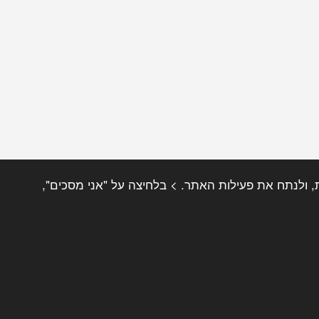
וכן והצעות אישיות, ולנתח את פעילות האתר. > בלחיצה על "אני מסכים",