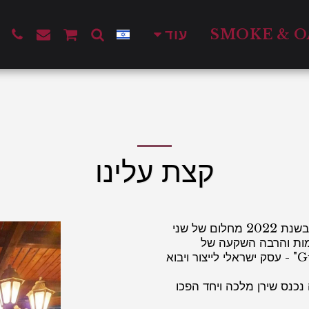
עוד
קצת עלינו
תחביב ואהבה לטעמים וניחוחות של סיגרים הפכו בשנת 2022 מחלום של שני
מות והרבה השקעה של
אמצעים ולב, הקימו שני שותפים את "Guri cigars" - עסק ישראלי לייצור ויבוא
נכנס שירן מלכה ויחד הפכו