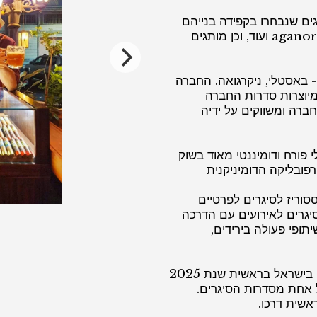
ים שנבחרו בקפידה בנייהם
מותגים גדולים כמו aganorsa Leaf, Caldwell, Rojas ועוד, וכן מותגים
 נוספת - באסטלי, ניקרגואה. החברה
וצרות סדרות החברה
חברה ומשווקים על ידיה
Gur) הוא עסק ישראלי פורח ודומיננטי מאוד בשוק
רפובליקה הדומיניקנית
סוריז לסיגרים לפרטיים
סיגרים לאירועים עם הדרכה
תופי פעולה בירידים,
יחד עם הקמת החברה בניקרגואה, השיקה החברה בישראל בראשית שנת 2025
א את שמה של אחת מסדרות הסיגרים.
שית דרכו.