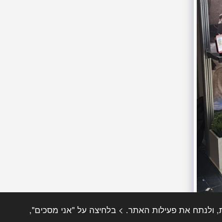
וכן והצעות אישיות, ולנתח את פעילות האתר. > בלחיצה על "אני מסכים",