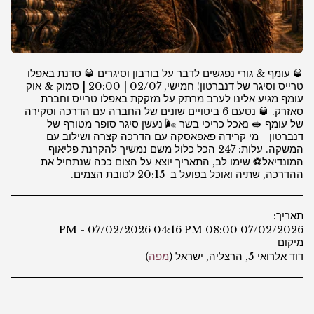
🥃 עומף & גורי נפגשים לדבר על בורבון וסיגרים 🥃 סדנת באפלו
טרייס וסיגר של דנברטון! חמישי, 02/07 | 20:00 | סמוק & אוק
עומף מגיע אלינו לערב מרתק על מזקקת באפלו טרייס וחברת
סאזרק. 🥃 נטעם 6 ביטויים שונים של החברה עם הדרכה וסקירה
של עומף 🥪 נאכל כריכי בשר 🌬️ נעשן סיגר סופר מטורף של
דנברטון - מי קרידה פאפאסקה עם הדרכה קצרה ושילוב עם
המשקה. עלות: 247 הכל כלול משם נמשיך להקרנת פליאוף
המונדיאל⚽️ שימו לב, התאריך יוצא על הצום ככה שנתחיל את
ההדרכה, שתיה ואוכל בפועל ב-20:15 לטובת הצמים.
תאריך:
07/02/2026 08:00 PM - 07/02/2026 04:16 PM
מיקום
דוד אלרואי 5, הרצליה, ישראל (
מפה
)